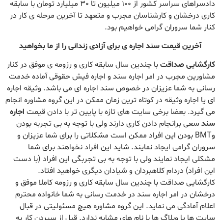
دادسراهای سراسر کشور از 100 میلیون تا 30 میلیارد تومان با سابقه
کاری درخشان و کارشناسان مجرب و متعهد تا آخرین مرحله ی کار در
کنار شما سروران گرامی خواهیم بود.
آخرین قیمت سند اجاره ی برای آزادی زندانی را از ما بخواهید
کارگشایی صداقت
با چندین سال سابقه کاری و رزومه ی موفق در کنار
مشاورین مجرب در امر اجاره سند و اجاره فیش حقوقی آماده خدمت
رسانی به شما عزیزان در خصوص سند اجاره ای می باشد. وثیقه اجاره
ای یا اجاره وثیقه در کوتاه ترین زمان ممکن در این گروه مشاوره انجام
می گیرد. بعضا برخی سایت های تازه با پایین تر با دادن قیمت
اجاره
سند
سعی برانجام دادن کاری دارند ولی با توجه به بی تجربه بودن
وBMT بودن این افراد ممکن است مشکلاتی را برای شما عزیزان و
سروران گرامی ایجاد نمایند. شاید این افراد نخواهند برای شما
مشکلی ایجاد نمایند ولی با توجه به بی تجربگی این افراد (با دست
این افراد) دردام کلاهبردان و شیادان دیگری خواهید افتاد.
کارگشایی صداقت با چندین سال سابقه کاری و رزومه کاملا موفق و
درخشان در امر اجاره سند در خدمت رسانی به شما خانواده محترم
اعلام آمادگی می نماید. این گروه مشاوره هیچ مسئولیتی در قبال
سایت ها یا وبلاگ ها با نام های مشابه ندارد. قبل از سپردن کار به