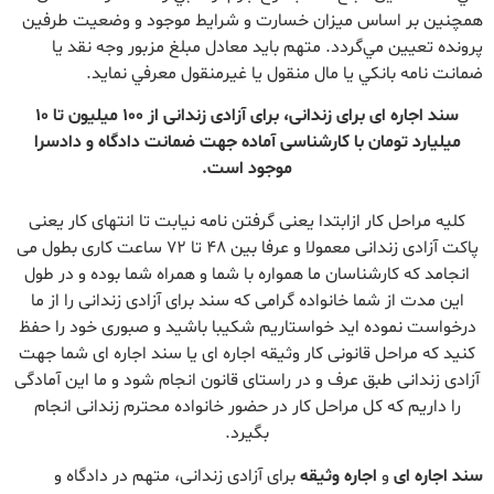
همچنين بر اساس ميزان خسارت و شرايط موجود و وضعيت طرفين
پرونده تعيين مي‌گردد. متهم بايد معادل مبلغ مزبور وجه نقد يا
ضمانت نامه بانكي يا مال منقول يا غير‌منقول معرفي نمايد.
سند اجاره ای برای زندانی، برای آزادی زندانی از 100 میلیون تا 10
میلیارد تومان با کارشناسی آماده جهت ضمانت دادگاه و دادسرا
موجود است.
کلیه مراحل کار ازابتدا یعنی گرفتن نامه نیابت تا انتهای کار یعنی
پاکت آزادی زندانی معمولا و عرفا بین 48 تا 72 ساعت کاری بطول می
انجامد که کارشناسان ما همواره با شما و همراه شما بوده و در طول
این مدت از شما خانواده گرامی که سند برای آزادی زندانی را از ما
درخواست نموده اید خواستاریم شکیبا باشید و صبوری خود را حفظ
کنید که مراحل قانونی کار وثیقه اجاره ای یا سند اجاره ای شما جهت
آزادی زندانی طبق عرف و در راستای قانون انجام شود و ما این آمادگی
را داریم که کل مراحل کار در حضور خانواده محترم زندانی انجام
بگیرد.
سند اجاره ای
و
اجاره وثیقه
برای آزادی زندانی، متهم در دادگاه و