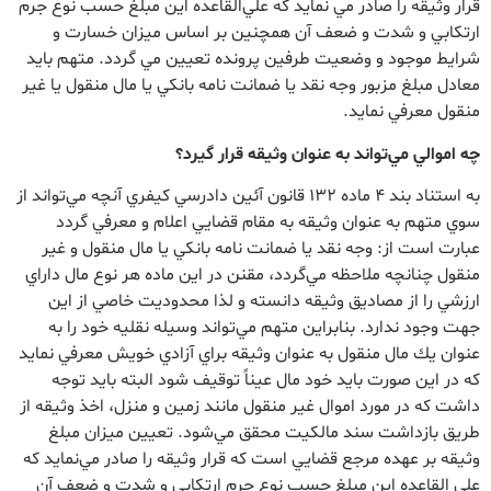
قرار وثيقه را صادر مي‌ نمايد كه علي‌القاعده اين مبلغ حسب نوع جرم
ارتكابي و شدت و ضعف آن همچنين بر اساس ميزان خسارت و
شرايط موجود و وضعيت طرفين پرونده تعيين مي‌ گردد. متهم بايد
معادل مبلغ مزبور وجه نقد يا ضمانت نامه بانكي يا مال منقول يا غير
منقول معرفي نمايد.
چه اموالي مي‌تواند به عنوان وثيقه قرار گيرد؟
به استناد بند 4 ماده 132 قانون آئين دادرسي كيفري آنچه مي‌تواند از
سوي متهم به عنوان وثيقه به مقام قضايي اعلام و معرفي گردد
عبارت است از: وجه نقد يا ضمانت نامه بانكي يا مال منقول و غير
منقول چنانچه ملاحظه مي‌گردد، مقنن در اين ماده هر نوع مال داراي
ارزشي را از مصاديق وثيقه دانسته و لذا محدوديت خاصي از اين
جهت وجود ندارد. بنابراين متهم مي‌تواند وسيله نقليه خود را به
عنوان يك مال منقول به عنوان وثيقه براي آزادي خويش معرفي نمايد
كه در اين صورت بايد خود مال عيناً توقيف شود البته بايد توجه
داشت كه در مورد اموال غير منقول مانند زمين و منزل، اخذ وثيقه از
طريق بازداشت سند مالكيت محقق مي‌شود. تعيين ميزان مبلغ
وثيقه بر عهده مرجع قضايي است كه قرار وثيقه را صادر مي‌نمايد كه
علي القاعده اين مبلغ حسب نوع جرم ارتكابي و شدت و ضعف آن