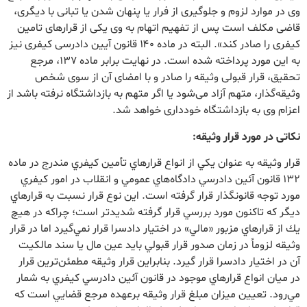
وی در موارد لزوم و جلوگیری از فرار یا پنهان شدن یا تبانی با دیگری،
قاضی مکلف است پس از تفهیم اتهام به وی یکی از قرارهای تامین
کیفری را صادر کند». البته در ماده ۱۴۰ قانون آیین دادرسی کیفری نیز
به این مورد پرداخته شده است. در نهایت برابر ماده 137، مرجع
تحقیق، قرار قبولی وثیقه را صادر و با امضای آن از سوی شخص
وثیقه‌گذار، متهم آزاد می‌شود یا اگر متهم به بازداشتگاه نرفته باشد از
اعزام وی به بازداشتگاه خودداری خواهد شد.
نکاتی در مورد قرار وثیقه:
قرار وثيقه به عنوان يكي از انواع قرارهاي تأمين كيفري مندرج در ماده
132 قانون آئين دادرسي دادگاه‌هاي عمومي و انقلاب در امور كيفري
مورد توجه قانونگذار قرار گرفته است. اين نوع قرار نسبت به قرارهاي
ديگر كه تا‌كنون مورد بررسي قرار گرفته شديدتر است؛ چراكه در هيچ
يك از قرار‌هاي مزبور «مالي» در اختيار دادسرا قرار نمي‌گيرد اما در قرار
وثيقه لزوماً در زمان صدور قرار قبولي بايد عين مال يا سند مالكيت
آن در اختيار دادسرا قرار ‌گيرد. بنابراين قرار وثيقه مطمئن‌ترين قرار
در ميان انواع قرارهاي موجود در قانون آئين دادرسي كيفري به شمار
مي‌رود. تعيين ميزان مبلغ قرار وثيقه برعهده مرجع قضايي است كه