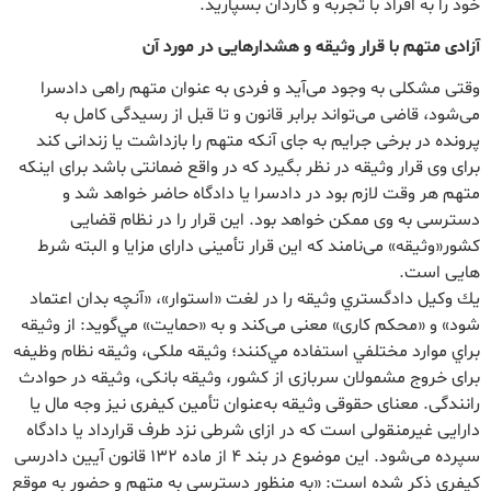
خود را به افراد با تجربه و کاردان بسپارید.
آزادی متهم با قرار وثیقه و هشدارهایی در مورد آن
وقتی مشکلی به ‌وجود می‌آید و فردی به عنوان متهم راهی دادسرا
می‌شود، قاضی می‌تواند برابر قانون و تا قبل از رسیدگی کامل به
پرونده در برخی جرایم به جای آنکه متهم را بازداشت یا زندانی کند
برای وی قرار وثیقه در نظر بگیرد که در واقع ضمانتی باشد برای اینکه
متهم هر وقت لازم بود در دادسرا یا دادگاه حاضر خواهد شد و
دسترسی به وی ممکن خواهد بود. این قرار را در نظام قضایی
کشور«وثیقه» می‌نامند که این قرار تأمینی دارای مزایا و البته شرط‌
هایی است.
يك وكيل دادگستري وثيقه را در لغت «استوار»، «آنچه بدان اعتماد
شود» و «محکم کاری» معنی می‌کند و به «حمايت» مي‌گويد: از وثيقه
براي موارد مختلفي استفاده مي‌كنند؛ وثیقه ملکی، وثیقه نظام ‌وظیفه
برای خروج مشمولان سربازی از کشور، وثیقه بانکی، وثیقه در حوادث
رانندگی. معنای حقوقی وثیقه به‌عنوان تأمین کیفری نیز وجه مال یا
دارایی غیرمنقولی است که در ازای شرطی نزد طرف قرارداد یا دادگاه
سپرده می‌شود. اين موضوع در بند 4 از ماده 132 قانون آیین دادرسی
کیفری ذكر شده است: «به منظور دسترسی به متهم و حضور به موقع