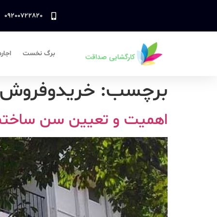
09200722820
برگ نخست
اجار
برچسب:
خریدوفروش
اهمیت و تعیین سن ساختم