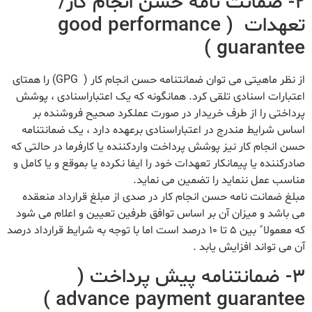
۲- ضمانت نامه حسن انجام کار/
تعهدات ( good performance
guarantee )
از نظر ماهیتی می توان ضمانتنامه حسن انجام کار ( GPG) را همتای
اعتبارات اسنادی تلقی کرد. همانگونه که یک اعتباراسنادی ، پوشش
پرداختی را از طرف خریدار در صورت عملکرد صحیح فروشنده بر
اساس شرایط مندرج در اعتباراسنادی برعهده دارد ، یک ضمانتنامه
حسن انجام کار نیز پوشش پرداخت واردکننده یا کارفرما در حالتی که
صادرکننده یا پیمانکار تعهدات خود را ایفا نکرده یا بموقع و یا کامل و
مناسب عمل ننماید را تضمین می نماید.
مبلغ ضمانت نامه حسن انجام کار در صدی از مبلغ قرارداد منعقده
می باشد و میزان آن بر اساس توافق طرفین تعیین و اعلام می شود
که معمولا ً بین ۵ تا ۱۰ درصد است اما با توجه به شرایط قرارداد درصد
آن می تواند افزایش یابد .
۳- ضمانتنامه پیش پرداخت (
advance payment guarantee )