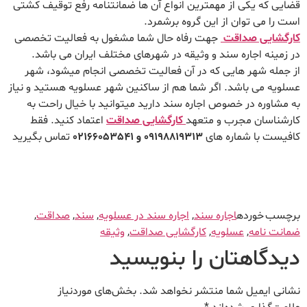
قضایی که یکی از مهمترین انواع آن ها ضمانتنامه رفع توقیف کشتی
است را می توان از این گروه برشمرد.
کارگشایی صداقت
جهت رفاه حال شما مشغول به فعالیت تخصصی
در زمینه اجاره سند و وثیقه در شهرهای مختلف ایران می باشد.
از جمله شهر هایی که در آن فعالیت تخصصی انجام میشود، شهر
عسلویه می باشد. اگر شما هم از ساکنین شهر عسلویه هستید و نیاز
به مشاوره در خصوص اجاره سند دارید میتوانید با خیال راحت به
کارشناسان مجرب و متعهد
کارگشایی صداقت
اعتماد کنید. فقط
کافیست با شماره های
09198819313
و 02166053541
تماس بگیرید
برچسب خورده
اجاره سند
,
اجاره سند در عسلویه
,
سند
,
صداقت
,
ضمانت نامه
,
عسلویه
,
کارگشایی صداقت
,
وثیقه
دیدگاهتان را بنویسید
نشانی ایمیل شما منتشر نخواهد شد.
بخش‌های موردنیاز