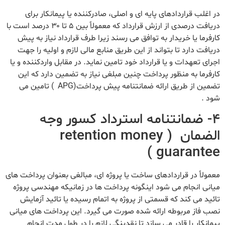
در اغلب قراردادهای پایه ای و اصلی، صادرکننده یا پیمانکار برای
دریافت درصدی از ارزش قرارداد که معمولاً بین ۵ تا ۳۰ درصد است با
کارفرما یا خریدار به توافق می رسند زیرا طرف قرارداد نیاز به پیش
دریافت دارد تا بتواند از این طریق منابع مالی لازم و اولیه را جهت
اجرای تعهدات و یا قرارداد خود تامین نماید. در مقابل واردکننده و یا
کارفرما به منظور پرداخت چنین مبلغی نیاز به تضمین دارد که این
تضمین از طریق ارائه ضمانتنامه پیش پرداخت(APG ) تامین می
شود .
۴- ضمانتنامه استرداد کسور وجه
الضمان ( retention money
guarantee )
معمولاً در قراردادهای ساخت یا پروژه ای، مبالغی بعنوان پرداخت های
میانی انجام می شود اینگونه پرداخت ها در زمانیکه مهندسی پروژه
تائید می کند که قسمتی از پروژه به اتمام رسیده یا تائید آزمایش
نصب فاز مربوطه ارائه شده صورت می گیرد. این پرداخت های میانی
پیمانکار را قادر می سازد تا نقدینگی لازم را در طول مدت انجام