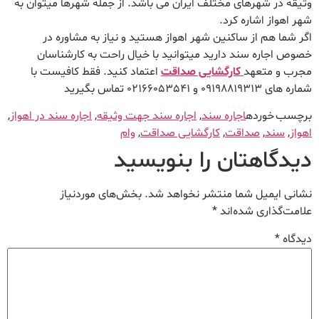
وثیقه در شهرهای مختلف ایران می باشد. از جمله شهرها میتوان به
شهر اهواز اشاره کرد.
اگر شما هم از ساکنین شهر اهواز هستید و نیاز به مشاوره در
خصوص اجاره سند دارید میتوانید با خیال راحت به کارشناسان
مجرب و متعهد
کارگشایی صداقت
اعتماد کنید. فقط کافیست با
شماره های 09198819313 و 02166053541 تماس بگیرید
برچسب خورده
اجاره سند
,
اجاره سند جهت وثیقه
,
اجاره سند در اهواز
,
اهواز
,
سند
,
صداقت
,
کارگشایی صداقت
,
وام
دیدگاهتان را بنویسید
نشانی ایمیل شما منتشر نخواهد شد.
بخش‌های موردنیاز
علامت‌گذاری شده‌اند
*
دیدگاه
*