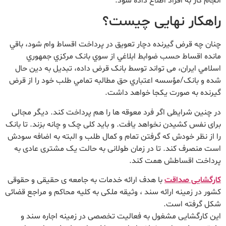
انجام کار به افراد اطلاع داده شود.
راهکار نهایی چیست؟
چنان چه قرض گيرنده دچار تعویق در پرداخت اقساط وام شود، باقي
مانده اقساط حسب ضوابط ابلاغي از سوي بانک مرکزي جمهوري
اسلامي ايران، می تواند توسط بانک قرض داده، تبديل به دين حال
شده و بانک/مؤسسه اعتباري حق مطالبه تمامي طلب خود را از قرض
گيرنده به صورت يکجا خواهد داشت.
در چنین شرایطی اگر فرد معوقه ها را هم پرداخت کند. دیگر مجالی
برای نفس کشیدن نخواهد یافت. و باید کلی چک و چانه بزند. تا بانک
را از نظر خودش که گرفتن تمام و کمال طلب و البته به اضافه سودش
است منصرف کند. تا در زمان طولانی به حالت یک مشتری عادی به
پرداخت اقساطش همت کند.
کارگشایی صداقت
با هدف ارائه خدمات به جامعه ی حقیقی و حقوقی
کشور در زمینه ارائه سند ، وثیقه ملکی به کلیه محاکم و مراجع قضائی
شکل گرفته است.
این کارگشایی مشغول به فعالیت تخصصی در زمینه اجاره سند و