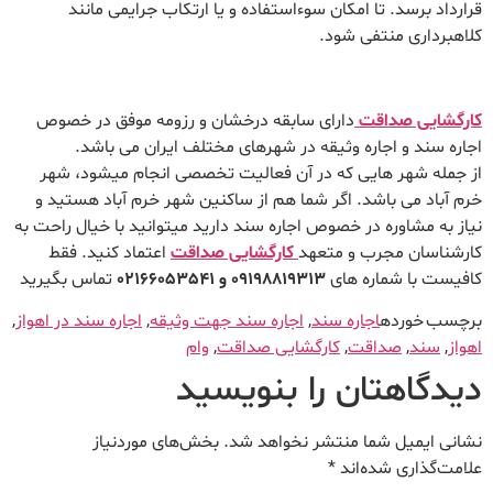
قرارداد برسد. تا امکان سوءاستفاده و یا ارتکاب جرایمی مانند
کلاهبرداری منتفی شود.
کارگشایی صداقت
دارای سابقه درخشان و رزومه موفق در خصوص
اجاره سند و اجاره وثیقه در شهرهای مختلف ایران می باشد.
از جمله شهر هایی که در آن فعالیت تخصصی انجام میشود، شهر
خرم آباد می باشد. اگر شما هم از ساکنین شهر خرم آباد هستید و
نیاز به مشاوره در خصوص اجاره سند دارید میتوانید با خیال راحت به
کارشناسان مجرب و متعهد
کارگشایی صداقت
اعتماد کنید. فقط
کافیست با شماره های
09198819313 و 02166053541
تماس بگیرید
برچسب خورده
اجاره سند
,
اجاره سند جهت وثیقه
,
اجاره سند در اهواز
,
اهواز
,
سند
,
صداقت
,
کارگشایی صداقت
,
وام
دیدگاهتان را بنویسید
نشانی ایمیل شما منتشر نخواهد شد.
بخش‌های موردنیاز
علامت‌گذاری شده‌اند
*